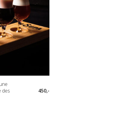
 une
e des
450,-