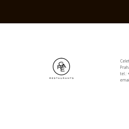
Cele
Prah
tel.:
emai