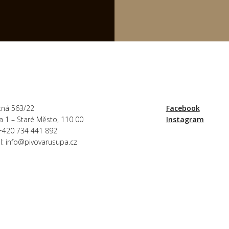
tná 563/22
Facebook
a 1 – Staré Město, 110 00
Instagram
+420 734 441 892
l:
info@pivovarusupa.cz