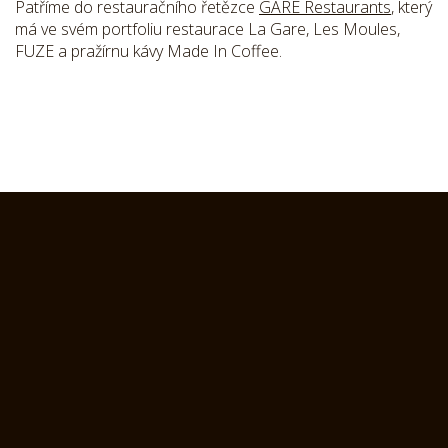
Patříme do restauračního řetězce
GARE Restaurants
, který
má ve svém portfoliu restaurace La Gare, Les Moules,
FUZE a pražírnu kávy Made In Coffee.
O NÁS
MENU
POLEDNÍ MENU