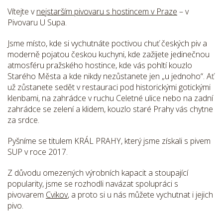
Vítejte v
nejstarším pivovaru s hostincem v Praze
– v
Pivovaru U Supa.
Jsme místo, kde si vychutnáte poctivou chuť českých piv a
moderně pojatou českou kuchyni, kde zažijete jedinečnou
atmosféru pražského hostince, kde vás pohltí kouzlo
Starého Města a kde nikdy nezůstanete jen „u jednoho“. Ať
už zůstanete sedět v restauraci pod historickými gotickými
klenbami, na zahrádce v ruchu Celetné ulice nebo na zadní
zahrádce se zelení a klidem, kouzlo staré Prahy vás chytne
za srdce.
Pyšníme se titulem KRÁL PRAHY, který jsme získali s pivem
SUP v roce 2017.
Z důvodu omezených výrobních kapacit a stoupající
popularity, jsme se rozhodli navázat spolupráci s
pivovarem
Cvikov
, a proto si u nás můžete vychutnat i jejich
pivo.