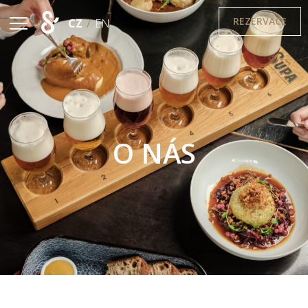
REZERVACE
CZ
/
EN
O NÁS