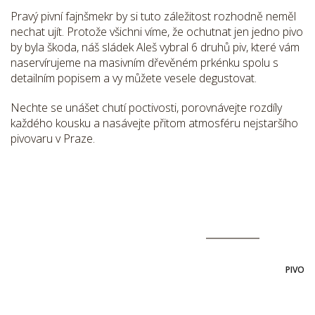
Pravý pivní fajnšmekr by si tuto záležitost rozhodně neměl
nechat ujít. Protože všichni víme, že ochutnat jen jedno pivo
by byla škoda, náš sládek Aleš vybral 6 druhů piv, které vám
naservírujeme na masivním dřevěném prkénku spolu s
detailním popisem a vy můžete vesele degustovat.
Nechte se unášet chutí poctivosti, porovnávejte rozdíly
každého kousku a nasávejte přitom atmosféru nejstaršího
pivovaru v Praze.
PIVO